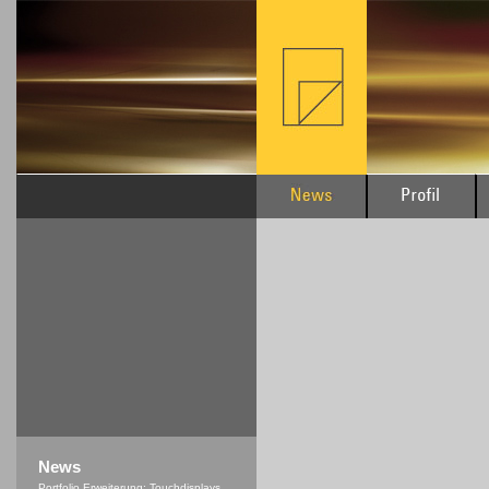
News
Portfolio Erweiterung: Touchdisplays