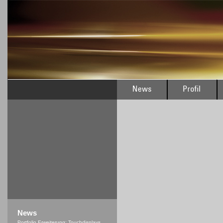
News
Portfolio Erweiterung: Touchdisplays