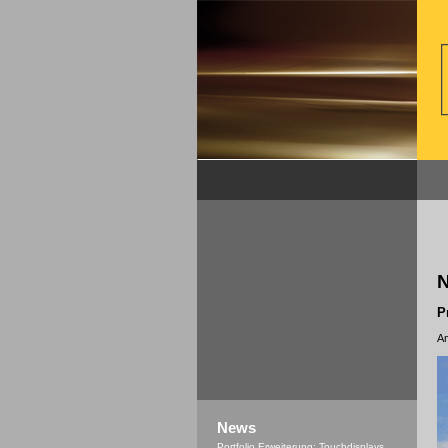
P
Am
News
Portfolio Erweiterung: Touchdisplays