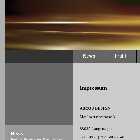
Impressum
ARCQU DESIGN
Maulbertschstrasse 3
88085 Langenargen
News
Tel. +49 (0) 7543-96696-0
Portfolio Erweiterung: Touchdisplays