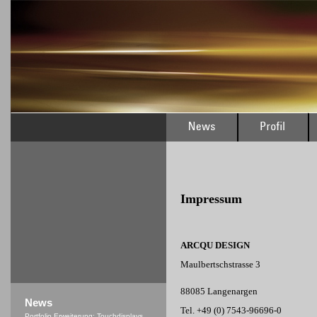
Impressum
ARCQU DESIGN
Maulbertschstrasse 3
88085 Langenargen
News
Tel. +49 (0) 7543-96696-0
Portfolio Erweiterung: Touchdisplays