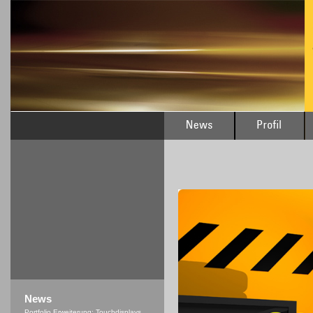
News
Portfolio Erweiterung: Touchdisplays