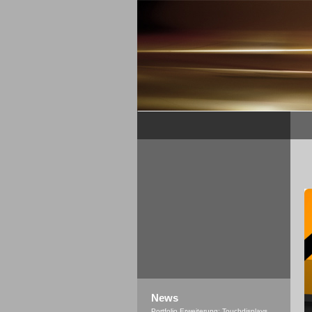
News
Portfolio Erweiterung: Touchdisplays