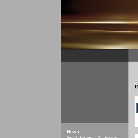
R
News
Portfolio Erweiterung: Touchdisplays