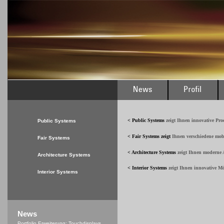
< Public Systems
zeigt Ihnen innovative Pr
Public Systems
< Fair Systems
zeigt
Ihnen verschiedene mob
Fair Systems
< Architecture Systems
zeigt Ihnen moderne A
Architecture Systems
< Interior Systems
zeigt Ihnen innovative M
Interior Systems
News
Portfolio Erweiterung: Touchdisplays