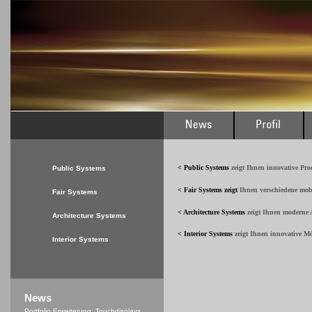
< Public Systems
zeigt Ihnen innovative Pr
Public Systems
< Fair Systems
zeigt
Ihnen verschiedene mob
Fair Systems
< Architecture Systems
zeigt Ihnen moderne A
Architecture Systems
< Interior Systems
zeigt Ihnen innovative M
Interior Systems
News
Portfolio Erweiterung: Touchdisplays