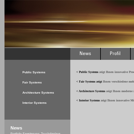
< Public Systems
zeigt Ihnen innovative Pr
Public Systems
< Fair Systems
zeigt
Ihnen verschiedene mob
Fair Systems
< Architecture Systems
zeigt Ihnen moderne A
Architecture Systems
< Interior Systems
zeigt Ihnen innovative M
Interior Systems
News
Portfolio Erweiterung: Touchdisplays