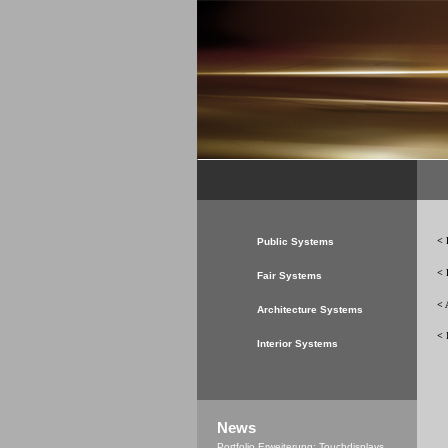
< 
Public Systems
< 
Fair Systems
< 
Architecture Systems
< 
Interior Systems
News
Portfolio Erweiterung: Touchdisplays