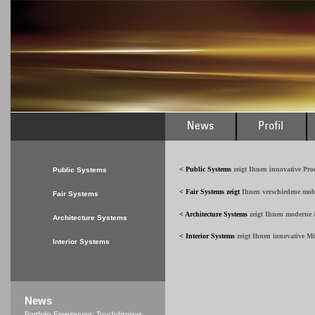
< Public Systems
zeigt Ihnen innovative Pr
Public Systems
< Fair Systems
zeigt
Ihnen verschiedene mob
Fair Systems
< Architecture Systems
zeigt Ihnen moderne A
Architecture Systems
< Interior Systems
zeigt Ihnen innovative M
Interior Systems
News
Portfolio Erweiterung: Touchdisplays