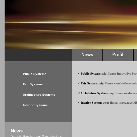
< Public Systems
zeigt Ihnen innovative Pr
Public Systems
< Fair Systems
zeigt
Ihnen verschiedene mob
Fair Systems
< Architecture Systems
zeigt Ihnen moderne A
Architecture Systems
< Interior Systems
zeigt Ihnen innovative M
Interior Systems
News
Portfolio Erweiterung: Touchdisplays