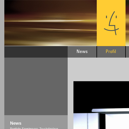
News
Portfolio Erweiterung: Touchdisplays