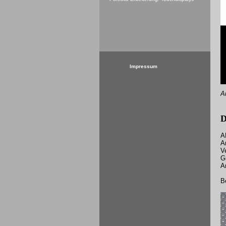
Impressum
A
D
A
A
V
G
A
B