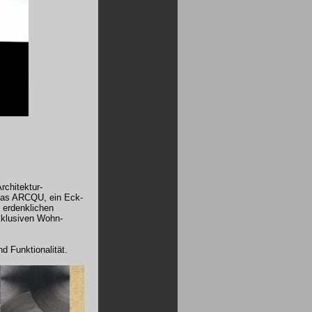
chitektur-
 das ARCQU, ein Eck-
 erdenklichen
exklusiven Wohn-
d Funktionalität.