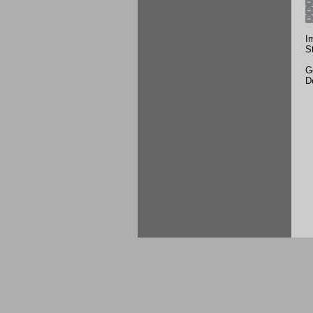
I
S
G
D