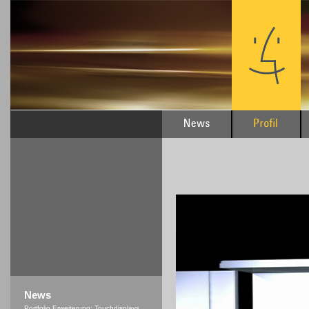
News
Portfolio Erweiterung: Touchdisplays